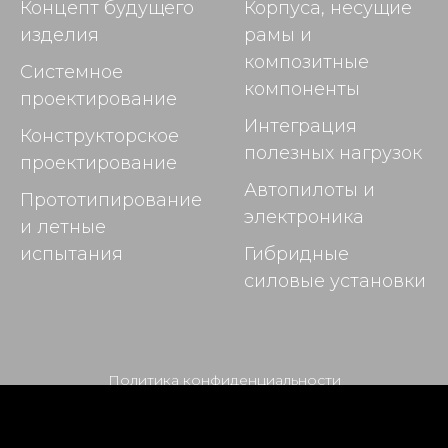
Концепт будущего
Корпуса, несущие
изделия
рамы и
композитные
Системное
компоненты
проектирование
Интеграция
Конструкторское
полезных нагрузок
проектирование
Автопилоты и
Прототипирование
электроника
и летные
испытания
Гибридные
силовые установки
Политика конфиденциальности
Согласие на обработку персональных данных