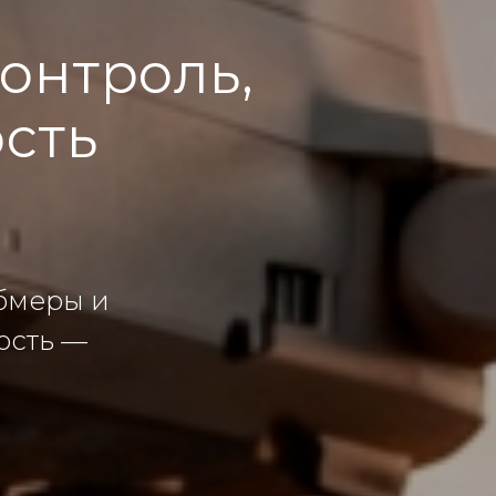
контроль,
ость
обмеры и
ость —