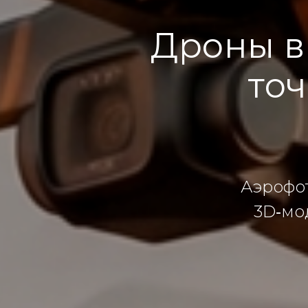
Дроны в 
точ
Аэрофот
3D‑мо