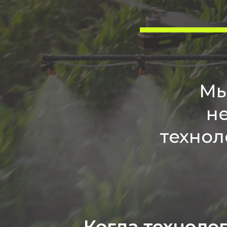
Мы
н
технол
Когда техноло