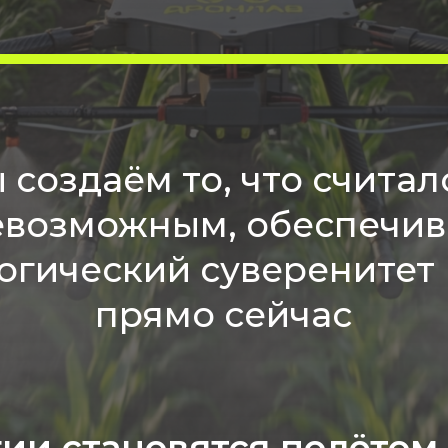
 создаём то, что считал
евозможным, обеспечив
огический суверенитет
прямо сейчас
гии становятся полётом