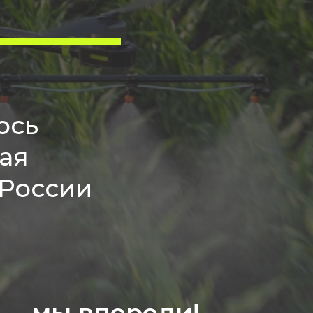
ось
ая
 России
 — мы впереди!