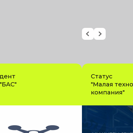
дент
Статус
"БАС"
"Малая техн
компания"