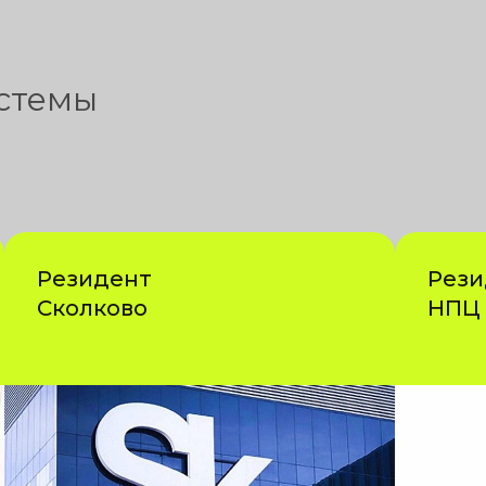
ы
стемы
Резидент
Рези
Сколково
НПЦ 